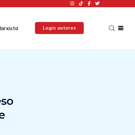
Login autores
arxista
eso
e