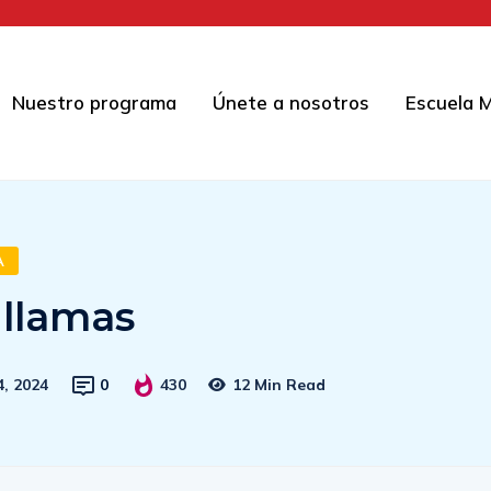
Nuestro programa
Únete a nosotros
Escuela M
A
 llamas
, 2024
0
430
12 Min Read