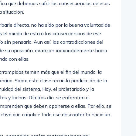
ica que debemos sufrir las consecuencias de esas
a situación.
barie directa, no ha sido por la buena voluntad de
 es el miedo de esta a las consecuencias de ese
o sin pensarlo. Aun así, las contradicciones del
 de su oposición, avanzan inexorablemente hacia
ndo con ellas.
corrompidas temen más que el fin del mundo: la
onario. Sobre esta clase recae la producción de la
nuidad del sistema. Hoy, el proletariado y la
as y luchas. Día tras día, se enfrentan a
mprenden que deben oponerse a ellas. Por ello, se
fectiva que canalice todo ese descontento hacia un
as, encendido por las contradicciones del