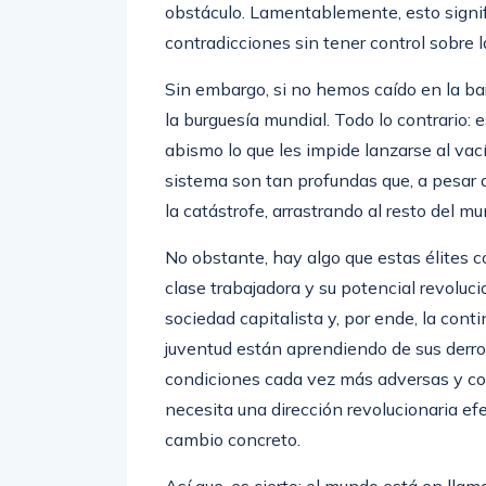
obstáculo. Lamentablemente, esto signif
contradicciones sin tener control sobre l
Sin embargo, si no hemos caído en la bar
la burguesía mundial. Todo lo contrario:
abismo lo que les impide lanzarse al vací
sistema son tan profundas que, a pesar
la catástrofe, arrastrando al resto del mu
No obstante, hay algo que estas élites 
clase trabajadora y su potencial revoluci
sociedad capitalista y, por ende, la conti
juventud están aprendiendo de sus derrot
condiciones cada vez más adversas y co
necesita una dirección revolucionaria e
cambio concreto.
Así que, es cierto: el mundo está en llam