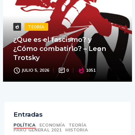
TEORÍA
¿Que es el fascismo? y
¿Cómo combatirlo? – Leon
Trotsky
JULIO 5, 2026
0
1051
Entradas
POLÍTICA
ECONOMÍA
TEORÍA
PARO GENERAL 2021
HISTORIA